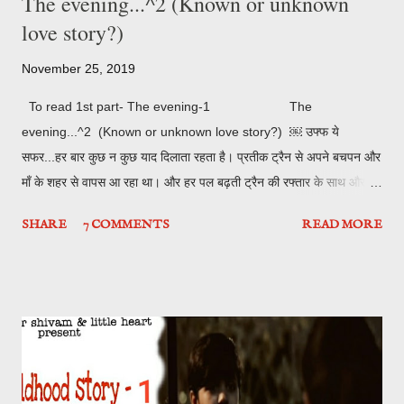
The evening...^2 (Known or unknown
love story?)
November 25, 2019
To read 1st part- The evening-1 The
evening...^2 (Known or unknown love story?) ￼ उफ्फ ये
सफर...हर बार कुछ न कुछ याद दिलाता रहता है। प्रतीक ट्रैन से अपने बचपन और
माँ के शहर से वापस आ रहा था। और हर पल बढ़ती ट्रैन की रफ्तार के साथ और वो
पीछे छूटते शहर के साथ वो बचपन की धुंधली यादे ताज़ा हो रही थी। तो चले फिर से
SHARE
7 COMMENTS
READ MORE
फ़्लैश बैक में boooommm.... " मम्मी में जाऊ खेलने सामने वाले पार्क में ।" मेने माँ
से ज़िद करते हुए बोला। "नहीं अभी नहीं पहले ये दूध खत्म करो तभी जाने देंगे।" माँ
ने प्यार से बोला। में फटाफट दूध खत्म करके सामने वाले पार्क में खेलने के लिए
पहुँचा। यही जगह थी हमारी हर शाम की हम दोस्तो की में , नितिन , करिश्मा ,
अरमान और निषी रोज यही खेलते मस्ती करते और दिन ढलने से पहले अपने अपने
घर चले जाते थे। लेकिन वो दिन कभी नही भूलने वाला स्कूल का उस साल का
आखिरी दिन था । स्कूल वेन से हम सब बच्चे लौट रहे थे , उस दिन अपने दोस्त से