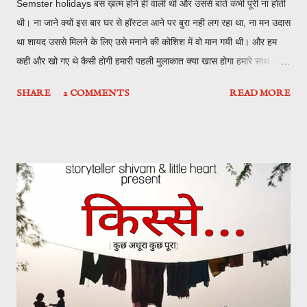
Semster holidays बस ख़त्म होने ही वाली थी और उससे बाते कभी पूरी ना होती
थी। ना जाने क्यों इस बार घर से हॉस्टल आने पर बुरा नही लग रहा था, ना मन उदास
था शायद उससे मिलने के लिए उसे मनाने की कोशिश में वो मान गयी थी। और हम
कही और खो गए थे कैसी होगी हमारी पहली मुलाकात क्या खास होगा हमारे साथ ? वो
एक शाम जब हम message पर बातो में लगे थे। mobile पर चलते वो तेज़ हाथ
SHARE
2 COMMENTS
READ MORE
बता रहे थे की कितना इंताजर है हमको उनके आने वाले reply का। Me : तो क्या
सोचा है तुमने या फिर आज भी ना ही सुनने को मिलेगा हमको ?? She : यार तुम भी!!
पहले आ तो जाओ यहाँ घर से फिर सोचोगी। Me : अभी भी सोचना है तुमको !! हद
हो गयी वैसे एक बात बोलू ? She : हाँ जरूर बोलो वैसे भी में मना भी करुँगी तो तुम
बोलोगे इतना हक़ तो तुम पर हे ही तो बोल ही लो। Me :कुछ भी ना बोला करो यार
वैसे तुम पहली लड़की हो जिसने अपनी pic देने की जगह अपना no. दिया है। very
unique. She : i don't like click pics, that's why i don't give. और
नंबर दिया तो कम से कम तुम्हारी इतनी प्यारी आवाज तो सुनने को मिल गयी। Me :
फिर फालतू बाते की तुमने यार। She : अच्...