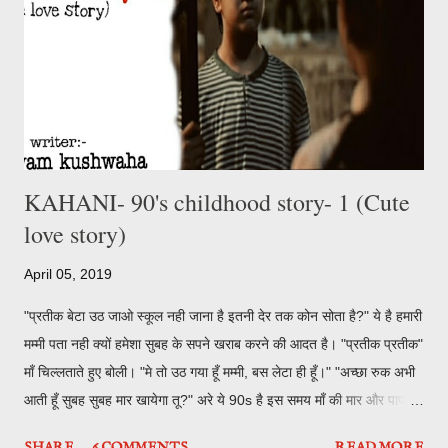
ज़िद करके आगे बैठा था। इतना याद है वो सड़क ...
KAHANI- 90's childhood story- 1 (Cute
love story)
April 05, 2019
"प्रतीक बेटा उठ जाओ स्कूल नही जाना है इतनी देर तक कोन सोता है?" ये है हमारी
मम्मी पता नही क्यों हमेशा सुबह के सपने खराब करने की आदत है। "प्रतीक प्रतीक"
माँ चिल्लताते हुए बोली। "मे तो उठ गया हूँ मम्मी, बस लेटा ही हूँ।" "अच्छा रुक अभी
आती हूँ सुबह सुबह मार खायेगा तू?" अरे ये 90s है इस समय माँ की मार और पापा
की डाँट से कोई नहीं बच सकता है। इसलिए माँ के कमरे तक पहुँजने से पहले ही हम
SHARE
6 COMMENTS
READ MORE