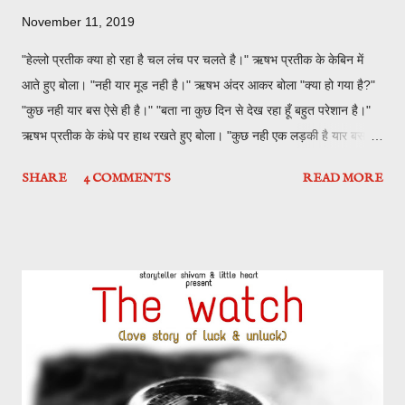
November 11, 2019
"हेल्लो प्रतीक क्या हो रहा है चल लंच पर चलते है।" ऋषभ प्रतीक के केबिन में
आते हुए बोला। "नही यार मूड नही है।" ऋषभ अंदर आकर बोला "क्या हो गया है?"
"कुछ नही यार बस ऐसे ही है।" "बता ना कुछ दिन से देख रहा हूँ बहुत परेशान है।"
ऋषभ प्रतीक के कंधे पर हाथ रखते हुए बोला। "कुछ नही एक लड़की है यार बस
उसने परेशान कर रखा है यार।" बस प्रतीक ने कहा। "क्या मतलब कुछ समझा नही
SHARE
4 COMMENTS
READ MORE
कोन सी लड़की कहाँ मिल गयी ??" ऋषभ परेशान होते हुए बोला "अच्छा सुन तुझे
शुरू से सुनाता हूँ।" "सुना।" चलो चलते है फ़्लैश बैक में booom "बात एक महीने
पहले की है , याद है मेने छुट्टी ली थी।" हर शाम की तरह उस शाम भी करवटे बदल
रहा था । घड़ी की टिक टिक के साथ समय गुजरता जा रहा था, उफ्फ ये क्यों ऑफिस
से छुट्टी ले लेता हूँ यार। तभी घड़ी की टिक टिक को तोड़ते हुए दरवाजे की घण्टी
बजती है। में सोचता हूँ इस समय को होगा घर पर तो में अकेला रहता हूँ और दोस्तो
को पता है में बाहर गया हूँ, फिर कोन होगा? दरवाजा खोला तो कोई नही था, में गुस्से
म...