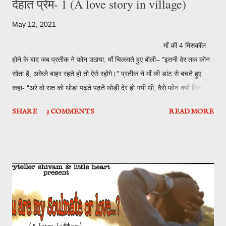
देहात प्रेम- 1 (A love story in village)
May 12, 2021
माँ की 4 मिसकॉल
होने के बाद जब प्रतीक ने फ़ोन उठाया, माँ चिल्लाते हुए बोली– "इतनी देर तक कोन
सोता है, अकेले बाहर रहते हो तो ऐसे रहोगे।" प्रतीक ने माँ की डांट से बचते हुए
कहा- “अरे वो रात को थोड़ा पढ़ते पढ़ते थोड़ी देर हो गयी थी, वैसे फोन क्यों किया
इतनी सुबह सुबह अपने कोई काम है?” "हाँ वो छुट्टी हो गयी है ना तेरी कोचिंग की तो
SHARE
3 COMMENTS
READ MORE
गांव चले जाओ बड़े पापा बुला रहे है, वैसे भी दादा जी जब से स्वर्गवासी हो गए है, तुम
गाँव नही गए हो।" मम्मी ने आर्डर देते हुए कहा। प्रतीक ना ना करते रह गया, लेकिन
माँ के आगे किसकी चलती, जल्दी जल्दी तैयार हो कर अपनी स्कूटी लेकर गाँव निकल
गया, जाते जाते अपने भाई कम दोस्त को फ़ोन करके बता दिया में आ रहा हूँ। 3 घण्टे
के बाद गाँव के अंदर जाने वाली सड़क के पास जा कर प्रतीक ने जैसे ही गाड़ी मोड़ी
एक लड़की तेज़ रफ्...