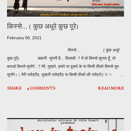
किस्से... ( कुछ अधूरे कुछ पूरे)
February 06, 2021
किस्से ... ( कुछ अधूरे
कुछ पूरे) कहानी सुननी है... किसकी..? में तो किस्से सुनता हूँ, तो
बताओ किस्से सुनोगे...? मेरे, तुम्हारे, हमारे या दूसरो के या किसी तीसरे किस्से तुम
सुनोगे।। मेरी गर्लफ्रैंड, तुम्हारी गर्लफ्रैंड या किसी तीसरे की गर्लफ्रैंड के या
गर्लफ्रैंड से हुई रातो को उन खूबशूरत बातो के किस्से तुम सुनोगे।। अरे चलो शुरू से
SHARE
4 COMMENTS
READ MORE
शुरू करते है।। बचपन में किए उन सच्चे झूठे वादों के जो अक्सर अधूरे रह गए या
स्कूल ग्राउंड में हुए उन झगड़ो के यादो के किस्से तुम सुनोगे।। क्लास में पीछे बैठ
कर आगे बैठी अपनी क्रश के यूं ही पलट कर टकराती हुई नजरों के किस्से तुम
सुनोगे।। एग्जाम में चीटिंग करते हुए पकड़े जाने के या स्कूल की वो आखरी शाम जब
तुम रोना तो चाहते थे लेकिन फिर मिलगे का वादा कर रो नही प...