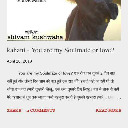
kahani - You are my Soulmate or love?
April 10, 2019
You are my Soulmate or love? एक रोज जब तुमसे 2 दिन बात
नही हुई ओर तीसरे दिन शाम को बात हुई उस रात नींद हमको नही आ रही थी तो
सोचा एक बात हमारी तुम्हारी लिखू.. एक खत तुम्हारे लिए लिखू। बस ये डाक से नही
मेरे एहसास से तुम तक जाएगा चलो महसूस कराते है तुमको एहसास हमारे... Dear
jalebi आज jalebi लिख रहा हूँ little heart फिर कभी ये सच है तुमसे प्यार है या
SHARE
11 COMMENTS
READ MORE
नही पता नही, वैसे हम क्यों करे प्यार तुमसे तेरी इस रूह को मेरे इस शरीर से नही
निकाल सकते , तो कैसे प्यार करे तुमसे। काश निकाल पाते तो जरूर मोहब्बत होती