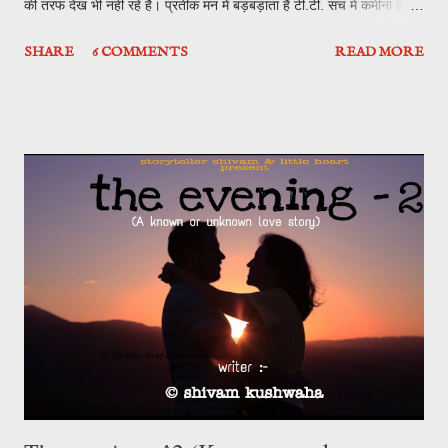
की तरफ देख भी नही रहे है। प्रतीक मन में बड़बड़ाता है टी.टी. सच में कमीना है एक
सीट जुगाड़ नही करा सकता है, इतनी फुल है ट्रेन क्या? तभी नजर खिड़की के बाहर
SHARE
6 COMMENTS
READ MORE
पड़ती है, बने वो झोपडी घरो पर गरीबी और गंदगी में रहते लोग और इतनी ठंड में कम
कपड़ो में खेलते बच्च्चे जिनको बस अपनी दुनिया से मतलब है। तभी कानपुर की एक
अलग खूबसूरती गंगा नदी। ट्रेन अपनी रफ्तार से चल रही थी और प्रतीक दरवाजे
पर खड़े हो पीछे भागती खूबसुरती को कैद करता है। और ट्रेन संगम के अर्धकुम्भ से
प्रयागराज स्टेशन पर आ चुकी थी, प्रतीक केबिन में अंदर आया देखा निषी खिड़की
बैठी थी, तभी अजानक लगे ब्रेक से उसकी नजर सीट के नीचे से निकले उस झुमके
पर पड़ी जो अभी भी नीचे था शायद लड़ाई के चक्कर में उसे दोनों लोग उठाना भूल
गए। प्रतीक ने झुक कर उसे उठाया तो निषी देख बोली - "ये मेरा है मुझे ...